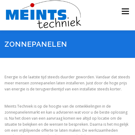
Ga
naar
Menu
de
inhoud
MEINTS TECHNIEK
DIENSTEN
OVER
ZONNEPANELEN
NIEUWS
LINKS
Energie is de laatste tijd steeds duurder geworden. Vandaar dat steeds
meer mensen zonnepanelen laten installeren. Juist door de hoge prijs
van energie is de terugverdientijd van een installatie steeds korter.
Meints Techniek is op de hoogte van de ontwikkelingen in de
zonnepanelenmarkt en kan u adviseren wat voor u de beste oplossing
is. Na het doen van een aanvraag komen we altijd op locatie om de
situatie te bekijken en de wensen te bespreken. Daarna is het mogelijk
om een vrijblijvende offerte te laten maken. De werkzaamheden