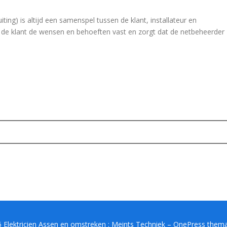
ing) is altijd een samenspel tussen de klant, installateur en
t de klant de wensen en behoeften vast en zorgt dat de netbeheerder
 Elektricien Assen en omstreken : Meints Techniek
–
OnePress
thema