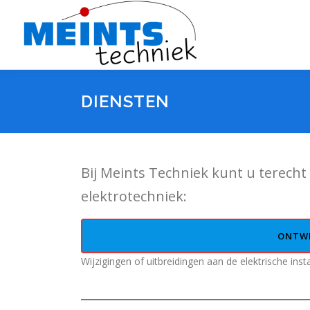
Ga
naar
de
inhoud
DIENSTEN
Bij Meints Techniek kunt u terecht
elektrotechniek:
ONTWE
Wijzigingen of uitbreidingen aan de elektrische instal