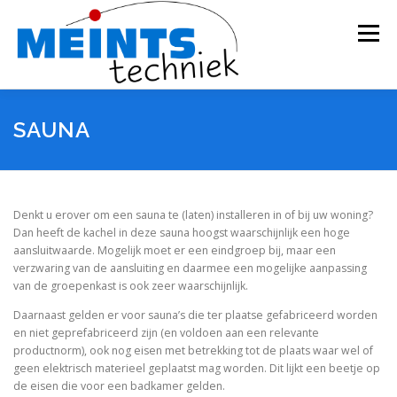
Ga
naar
Menu
de
inhoud
MEINTS TECHNIEK
DIENSTEN
OVER
SAUNA
NIEUWS
LINKS
Denkt u erover om een sauna te (laten) installeren in of bij uw woning?
Dan heeft de kachel in deze sauna hoogst waarschijnlijk een hoge
aansluitwaarde. Mogelijk moet er een eindgroep bij, maar een
verzwaring van de aansluiting en daarmee een mogelijke aanpassing
van de groepenkast is ook zeer waarschijnlijk.
Daarnaast gelden er voor sauna’s die ter plaatse gefabriceerd worden
en niet geprefabriceerd zijn (en voldoen aan een relevante
productnorm), ook nog eisen met betrekking tot de plaats waar wel of
geen elektrisch materieel geplaatst mag worden. Dit lijkt een beetje op
de eisen die voor een badkamer gelden.