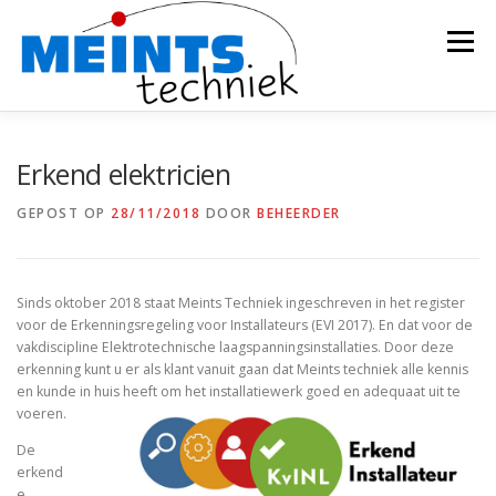
Ga
naar
Menu
de
inhoud
MEINTS TECHNIEK
DIENSTEN
OVER
Erkend elektricien
GEPOST OP
28/11/2018
DOOR
BEHEERDER
NIEUWS
LINKS
Sinds oktober 2018 staat Meints Techniek ingeschreven in het register
voor de Erkenningsregeling voor Installateurs (EVI 2017). En dat voor de
vakdiscipline Elektrotechnische laagspanningsinstallaties. Door deze
erkenning kunt u er als klant vanuit gaan dat Meints techniek alle kennis
en kunde in huis heeft om het installatiewerk goed en adequaat uit te
voeren.
De
erkend
e