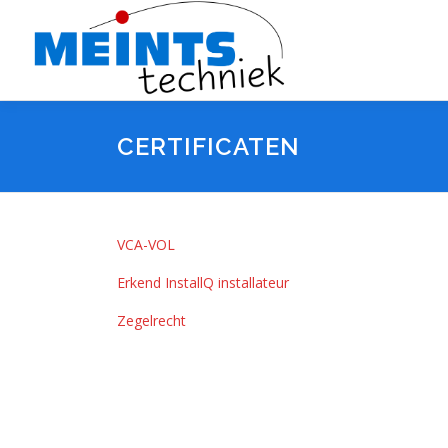
Ga
naar
de
inhoud
CERTIFICATEN
VCA-VOL
Erkend InstallQ installateur
Zegelrecht