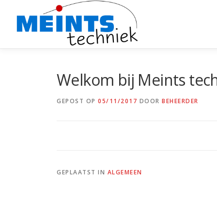
Ga
naar
de
inhoud
Welkom bij Meints tec
GEPOST OP
05/11/2017
DOOR
BEHEERDER
GEPLAATST IN
ALGEMEEN